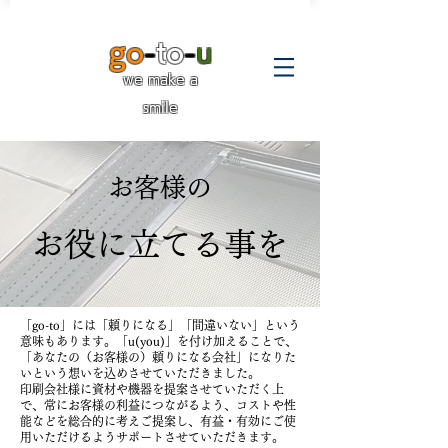
go
-
to
-
u
we make a
smile
お客様の
お役に立てる事を
「go-to」には「頼りになる」「間違いない」という
意味もあります。「u(you)」を付け加えることで、
「あなたの（お客様の）頼りになる会社」になりた
いという想いを込めさせていただきました。
印刷会社様に資材や機器を提案させていただく上
で、常にお客様の利益につながるよう、コストや性
能などを総合的に考えご提案し、有益・有効にご使
用いただけるようサポートさせていただきます。